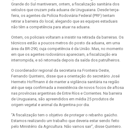
Grande do Sul mantiveram, ontem, a fiscalização sanitária dos
veículos que cruzam pela aduana de Uruguaiana. Desde terça-
feira, os agentes da Polícia Rodoviária Federal (PRF) tentam
retirar a barreira do local, alegando que as equipes estaduais
não têm a competência para atuar na aduana.
Ontem, os policiais voltaram a insistir na retirada da barreiras. Os
técnicos estão a poucos metros do posto da aduana, em uma
área da BR-290, cuja competência é da União. Mas, no momento
em que os agentes rodoviários apareciam, a fiscalização era
interrompida, e só retomada depois da saída dos patrulheiros.
O coordenador regional da secretaria na Fronteira Oeste,
Fernando Quinteiro, disse que a orientação do secretário José
Hermeto Hoffmann é de manter a vigilância sanitária na região
até que seja confirmada a inexistência de novos focos de aftosa
nas províncias argentinas de Entre Ríos e Corrientes. Na barreira
de Uruguaiana, são apreendidos em média 25 produtos de
origem vegetal e animal da Argentina por dia.
“A fiscalização tem o objetivo de proteger o rebanho gaúcho.
Estamos realizando um trabalho que deveria estar sendo feito
pelo Ministério da Agricultura. Não vamos sair”, disse Quinteiro.