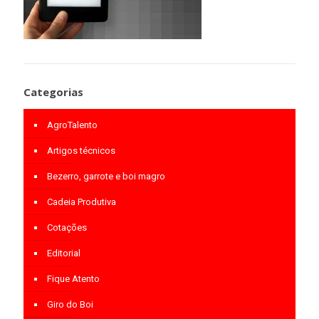
Categorias
AgroTalento
Artigos técnicos
Bezerro, garrote e boi magro
Cadeia Produtiva
Cotações
Editorial
Fique Atento
Giro do Boi