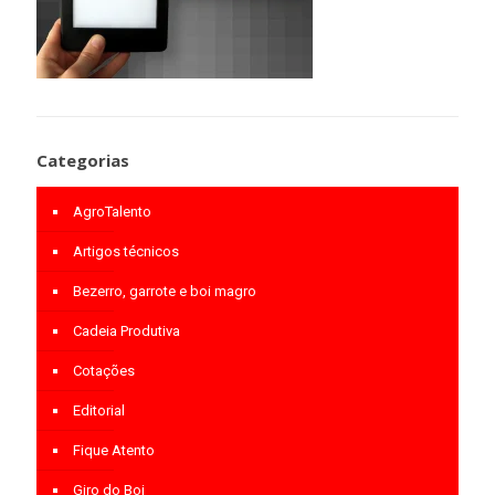
Categorias
AgroTalento
Artigos técnicos
Bezerro, garrote e boi magro
Cadeia Produtiva
Cotações
Editorial
Fique Atento
Giro do Boi