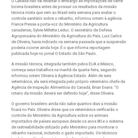
O Canadá não vai levantar o embargo às importações de carne
bovina brasileira antes de possuir os resultados da missão
técnica mista que vem ao Brasil esta semana para avaliar o
controle sanitário sobre o rebanho, informou ontem à agência
France Presse a porta-voz do Ministério da Agricultura
canadense, Sylvie Millette Leduc. O secretário de Defesa
Agropecuária do Ministério da Agricultura do País, Luiz Carlos
de Oliveira, havia indicado na semana passada que a suspensão
poderia ocorrer ainda hoje. É o que informa reportagem
publicada hoje no jornal O Estado de São Paulo.
A missão técnica, integrada também pelos EUA e México,
começa seus trabalhos na manhã da quarta-feira, segundo
informou ontem Oliveira à Agência Estado. Além de seis
veterinários, ela será integrada pelo próprio veterinário-chefe da
Agência de Inspeção Alimentícia do Canadá, Brian Evans. “O
roteiro da missão deverá ser definido hoje”, disse Oliveira.
O governo brasileiro ainda não sabe quantos dias a missão
ficará no País. Oliveira disse que os veterinários verificarão o
controle do Ministério da Agricultura sobre os animais
importados de países europeus desde os anos 80 e o sistema
de rastreabilidade utilizado pelo Ministério para monitorar o
rebanho nacional, incluindo o gado importado. Os técnicos