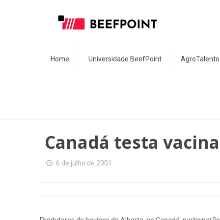
Home
Universidade BeefPoint
AgroTalento
Canadá testa vacina
6 de julho de 2001