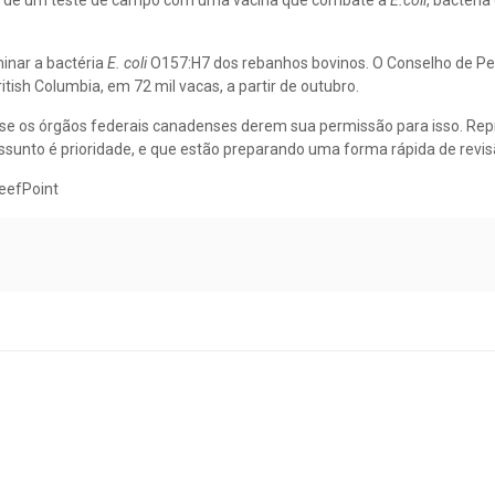
rão de um teste de campo com uma vacina que combate a
E.coli
, bactéri
minar a bactéria
E. coli
O157:H7 dos rebanhos bovinos. O Conselho de Pe
ritish Columbia, em 72 mil vacas, a partir de outubro.
da se os órgãos federais canadenses derem sua permissão para isso. Re
sunto é prioridade, e que estão preparando uma forma rápida de revis
eefPoint