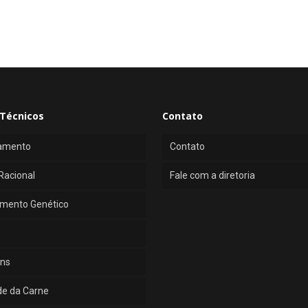
Técnicos
Contato
amento
Contato
Racional
Fale com a diretoria
mento Genético
ns
de da Carne