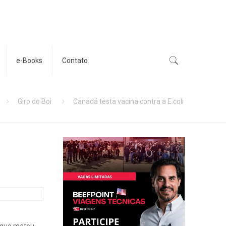
e-Books
Contato
Giro do Boi
Canadá testa vacina contra a E.coli