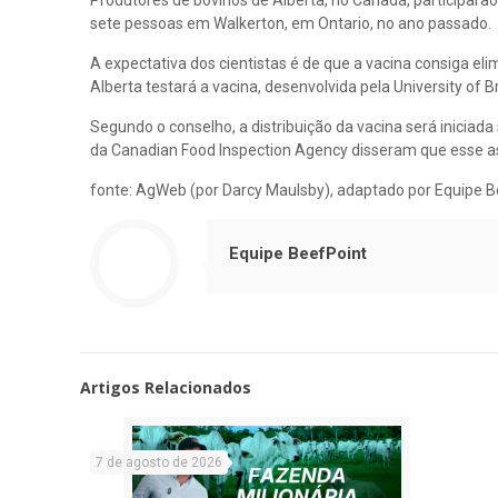
Produtores de bovinos de Alberta, no Canadá, participa
sete pessoas em Walkerton, em Ontario, no ano passado.
A expectativa dos cientistas é de que a vacina consiga eli
Alberta testará a vacina, desenvolvida pela University of B
Segundo o conselho, a distribuição da vacina será inicia
da Canadian Food Inspection Agency disseram que esse as
fonte: AgWeb (por Darcy Maulsby), adaptado por Equipe B
Equipe BeefPoint
Artigos Relacionados
7 de agosto de 2026