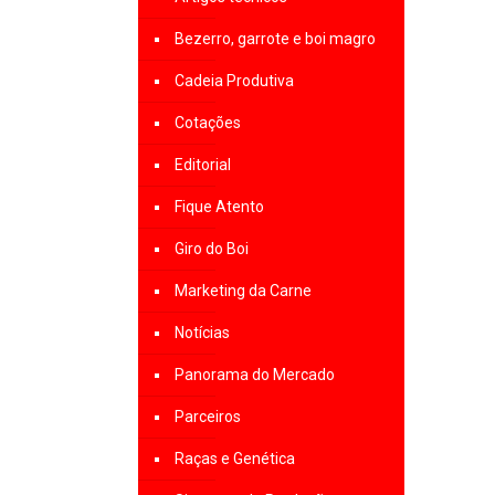
Bezerro, garrote e boi magro
Cadeia Produtiva
Cotações
Editorial
Fique Atento
Giro do Boi
Marketing da Carne
Notícias
Panorama do Mercado
Parceiros
Raças e Genética