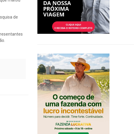
a que matou
squisa de
presentantes
ão.