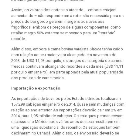
Assim, os valores dos cortes no atacado – embora estejam
aumentando – não responderam à extensão necessária para os
preços do boi gordo gerarem margens positivas aos
frigoríficos, embora os preços de alguns componentes, como
retalho magro 50% estarem se movendo para um “território”
recorde.
Além disso, embora a carne bovina varejista
Choice
tenha caído
com relação ao seu maior valor alcançado em novembro de
2013, de US$ 11,93 por quilo, os preços da categoria de carnes
frescas continuam alcançando recordes a cada mês (US$ 11,11
por quilo em janeiro), em parte apoiada pela atual popularidade
dos produtos de carne moída.
Importação e exportação
As importações de bovinos pelos Estados Unidos totalizaram
157.299 cabeças em janeiro de 2014, quase sem mudanças com
relação ao ano anterior. As importações deverão cair em 2% em
2014, para 1,95 milhão de cabeças. Os estoques permaneceram
escassos no México apos vários anos de seca resultarem em
uma liquidação substancial do rebanho. Os estoques também
declinaram no Canadá. Além disso, os envios não deverão se