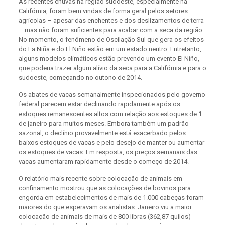
As recentes chuvas na região sudoeste, especialmente na
Califórnia, foram bem vindas de forma geral pelos setores
agrícolas – apesar das enchentes e dos deslizamentos de terra
– mas não foram suficientes para acabar com a seca da região.
No momento, o fenômeno de Oscilação Sul que gera os efeitos
do La Niña e do El Niño estão em um estado neutro. Entretanto,
alguns modelos climáticos estão prevendo um evento El Niño,
que poderia trazer algum alívio da seca para a Califórnia e para o
sudoeste, começando no outono de 2014.
Os abates de vacas semanalmente inspecionados pelo governo
federal parecem estar declinando rapidamente após os
estoques remanescentes altos com relação aos estoques de 1
de janeiro para muitos meses. Embora também um padrão
sazonal, o declínio provavelmente está exacerbado pelos
baixos estoques de vacas e pelo desejo de manter ou aumentar
os estoques de vacas. Em resposta, os preços semanais das
vacas aumentaram rapidamente desde o começo de 2014.
O relatório mais recente sobre colocação de animais em
confinamento mostrou que as colocações de bovinos para
engorda em estabelecimentos de mais de 1.000 cabeças foram
maiores do que esperavam os analistas. Janeiro viu a maior
colocação de animais de mais de 800 libras (362,87 quilos)