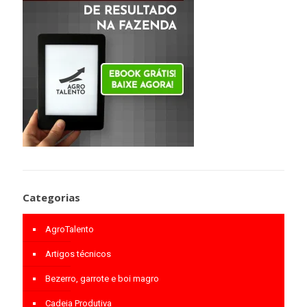
Categorias
AgroTalento
Artigos técnicos
Bezerro, garrote e boi magro
Cadeia Produtiva