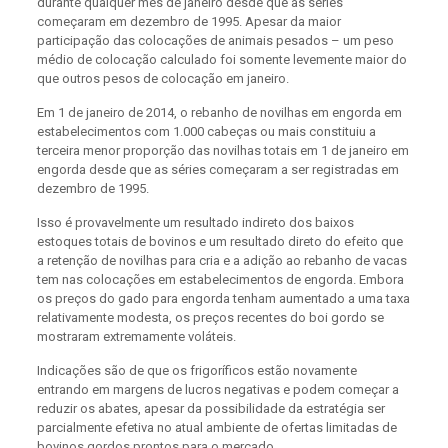
durante qualquer mês de janeiro desde que as séries
começaram em dezembro de 1995. Apesar da maior
participação das colocações de animais pesados – um peso
médio de colocação calculado foi somente levemente maior do
que outros pesos de colocação em janeiro.
Em 1 de janeiro de 2014, o rebanho de novilhas em engorda em
estabelecimentos com 1.000 cabeças ou mais constituiu a
terceira menor proporção das novilhas totais em 1 de janeiro em
engorda desde que as séries começaram a ser registradas em
dezembro de 1995.
Isso é provavelmente um resultado indireto dos baixos
estoques totais de bovinos e um resultado direto do efeito que
a retenção de novilhas para cria e a adição ao rebanho de vacas
tem nas colocações em estabelecimentos de engorda. Embora
os preços do gado para engorda tenham aumentado a uma taxa
relativamente modesta, os preços recentes do boi gordo se
mostraram extremamente voláteis.
Indicações são de que os frigoríficos estão novamente
entrando em margens de lucros negativas e podem começar a
reduzir os abates, apesar da possibilidade da estratégia ser
parcialmente efetiva no atual ambiente de ofertas limitadas de
bovinos gordos prontos para o mercado.