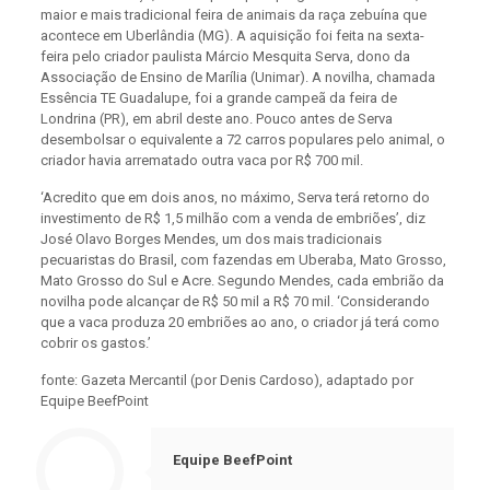
maior e mais tradicional feira de animais da raça zebuína que
acontece em Uberlândia (MG). A aquisição foi feita na sexta-
feira pelo criador paulista Márcio Mesquita Serva, dono da
Associação de Ensino de Marília (Unimar). A novilha, chamada
Essência TE Guadalupe, foi a grande campeã da feira de
Londrina (PR), em abril deste ano. Pouco antes de Serva
desembolsar o equivalente a 72 carros populares pelo animal, o
criador havia arrematado outra vaca por R$ 700 mil.
‘Acredito que em dois anos, no máximo, Serva terá retorno do
investimento de R$ 1,5 milhão com a venda de embriões’, diz
José Olavo Borges Mendes, um dos mais tradicionais
pecuaristas do Brasil, com fazendas em Uberaba, Mato Grosso,
Mato Grosso do Sul e Acre. Segundo Mendes, cada embrião da
novilha pode alcançar de R$ 50 mil a R$ 70 mil. ‘Considerando
que a vaca produza 20 embriões ao ano, o criador já terá como
cobrir os gastos.’
fonte: Gazeta Mercantil (por Denis Cardoso), adaptado por
Equipe BeefPoint
Equipe BeefPoint