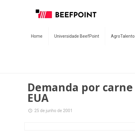
Home
Universidade BeefPoint
AgroTalento
Demanda por carne 
EUA
25 de junho de 2001