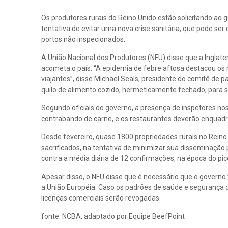
Os produtores rurais do Reino Unido estão solicitando ao
tentativa de evitar uma nova crise sanitária, que pode se
portos não inspecionados.
A União Nacional dos Produtores (NFU) disse que a Inglater
acometa o país. “A epidemia de febre aftosa destacou os r
viajantes”, disse Michael Seals, presidente do comitê d
quilo de alimento cozido, hermeticamente fechado, para s
Segundo oficiais do governo, a presença de inspetores n
contrabando de carne, e os restaurantes deverão enquadra
Desde fevereiro, quase 1800 propriedades rurais no Reino
sacrificados, na tentativa de minimizar sua disseminação
contra a média diária de 12 confirmações, na época do pi
Apesar disso, o NFU disse que é necessário que o governo
a União Européia. Caso os padrões de saúde e segurança 
licenças comerciais serão revogadas.
fonte: NCBA, adaptado por Equipe BeefPoint