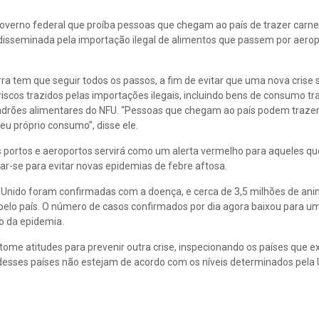
 governo federal que proíba pessoas que chegam ao país de trazer carn
r disseminada pela importação ilegal de alimentos que passem por aero
ra tem que seguir todos os passos, a fim de evitar que uma nova crise s
iscos trazidos pelas importações ilegais, incluindo bens de consumo tr
e padrões alimentares do NFU. “Pessoas que chegam ao país podem traz
eu próprio consumo”, disse ele.
os portos e aeroportos servirá como um alerta vermelho para aqueles q
r-se para evitar novas epidemias de febre aftosa.
 Unido foram confirmadas com a doença, e cerca de 3,5 milhões de ani
 pelo país. O número de casos confirmados por dia agora baixou para um
co da epidemia.
 tome atitudes para prevenir outra crise, inspecionando os países que 
desses países não estejam de acordo com os níveis determinados pela