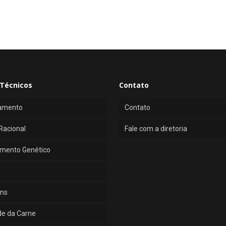
Técnicos
Contato
amento
Contato
Racional
Fale com a diretoria
mento Genético
ns
de da Carne