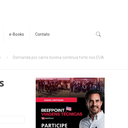
e-Books
Contato
i
Demanda por carne bovina continua forte nos EUA
s