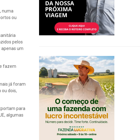
e, numa
portos ou
anitária
azidos pelos
er apenas um
ue fazem
mais já foram
 ou dois,
exportam para
 UE, algumas