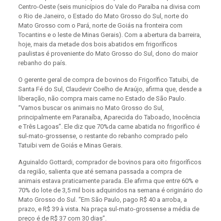
Centro-Oeste (seis municípios do Vale do Paraíba na divisa com
o Rio de Janeiro, o Estado do Mato Grosso do Sul, norte do
Mato Grosso com o Pará, norte de Goiás na fronteira com
Tocantins e o leste de Minas Gerais). Com a abertura da barreira,
hoje, mais da metade dos bois abatidos em frigoríficos
paulistas é proveniente do Mato Grosso do Sul, dono do maior
rebanho do país.
O gerente geral de compra de bovinos do Frigorífico Tatuibi, de
Santa Fé do Sul, Claudevir Coelho de Araújo, afirma que, desde a
liberação, não compra mais carne no Estado de São Paulo.
“Vamos buscar os animais no Mato Grosso do Sul,
principalmente em Paranaíba, Aparecida do Taboado, Inocência
e Três Lagoas”. Ele diz que 70%da carne abatida no frigorífico é
sul-mato-grossense, o restante do rebanho comprado pelo
Tatuibi vem de Goiás e Minas Gerais.
Aguinaldo Gottardi, comprador de bovinos para oito frigoríficos
da região, salienta que até semana passada a compra de
animais estava praticamente parada. Ele afirma que entre 60% e
70% do lote de 3,5 mil bois adquiridos na semana é originário do
Mato Grosso do Sul. “Em São Paulo, pago R$ 40 a arroba, a
prazo, e R$ 39 à vista. Na praça sul-mato-grossense a média de
preço é de R$ 37 com 30 dias”.