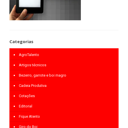
Categorias
AgroTalento
Artigos técnicos
Bezerro, garrote e boi magro
Cadeia Produtiva
Cotações
Editorial
Fique Atento
Giro do Boi