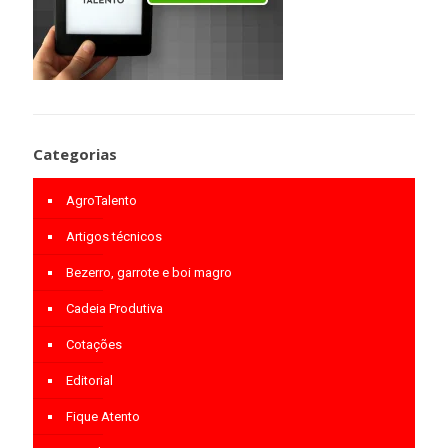
Categorias
AgroTalento
Artigos técnicos
Bezerro, garrote e boi magro
Cadeia Produtiva
Cotações
Editorial
Fique Atento