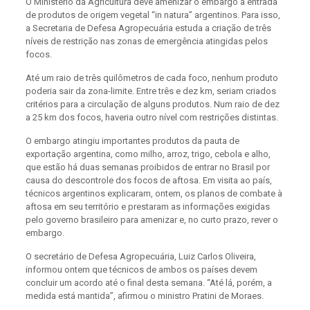
O Ministério da Agricultura deve amenizar o embargo à entrada
de produtos de origem vegetal “in natura” argentinos. Para isso,
a Secretaria de Defesa Agropecuária estuda a criação de três
níveis de restrição nas zonas de emergência atingidas pelos
focos.
Até um raio de três quilômetros de cada foco, nenhum produto
poderia sair da zona-limite. Entre três e dez km, seriam criados
critérios para a circulação de alguns produtos. Num raio de dez
a 25 km dos focos, haveria outro nível com restrições distintas.
O embargo atingiu importantes produtos da pauta de
exportação argentina, como milho, arroz, trigo, cebola e alho,
que estão há duas semanas proibidos de entrar no Brasil por
causa do descontrole dos focos de aftosa. Em visita ao país,
técnicos argentinos explicaram, ontem, os planos de combate à
aftosa em seu território e prestaram as informações exigidas
pelo governo brasileiro para amenizar e, no curto prazo, rever o
embargo.
O secretário de Defesa Agropecuária, Luiz Carlos Oliveira,
informou ontem que técnicos de ambos os países devem
concluir um acordo até o final desta semana. “Até lá, porém, a
medida está mantida”, afirmou o ministro Pratini de Moraes.