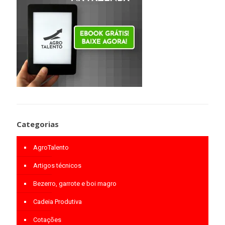
Categorias
AgroTalento
Artigos técnicos
Bezerro, garrote e boi magro
Cadeia Produtiva
Cotações