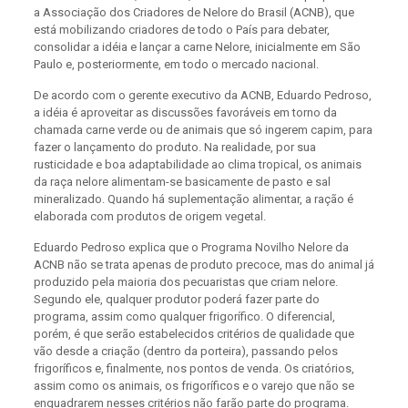
a Associação dos Criadores de Nelore do Brasil (ACNB), que
está mobilizando criadores de todo o País para debater,
consolidar a idéia e lançar a carne Nelore, inicialmente em São
Paulo e, posteriormente, em todo o mercado nacional.
De acordo com o gerente executivo da ACNB, Eduardo Pedroso,
a idéia é aproveitar as discussões favoráveis em torno da
chamada carne verde ou de animais que só ingerem capim, para
fazer o lançamento do produto. Na realidade, por sua
rusticidade e boa adaptabilidade ao clima tropical, os animais
da raça nelore alimentam-se basicamente de pasto e sal
mineralizado. Quando há suplementação alimentar, a ração é
elaborada com produtos de origem vegetal.
Eduardo Pedroso explica que o Programa Novilho Nelore da
ACNB não se trata apenas de produto precoce, mas do animal já
produzido pela maioria dos pecuaristas que criam nelore.
Segundo ele, qualquer produtor poderá fazer parte do
programa, assim como qualquer frigorífico. O diferencial,
porém, é que serão estabelecidos critérios de qualidade que
vão desde a criação (dentro da porteira), passando pelos
frigoríficos e, finalmente, nos pontos de venda. Os criatórios,
assim como os animais, os frigoríficos e o varejo que não se
enquadrarem nesses critérios não farão parte do programa.