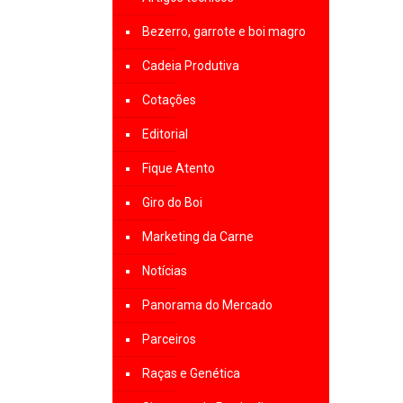
Bezerro, garrote e boi magro
Cadeia Produtiva
Cotações
Editorial
Fique Atento
Giro do Boi
Marketing da Carne
Notícias
Panorama do Mercado
Parceiros
Raças e Genética