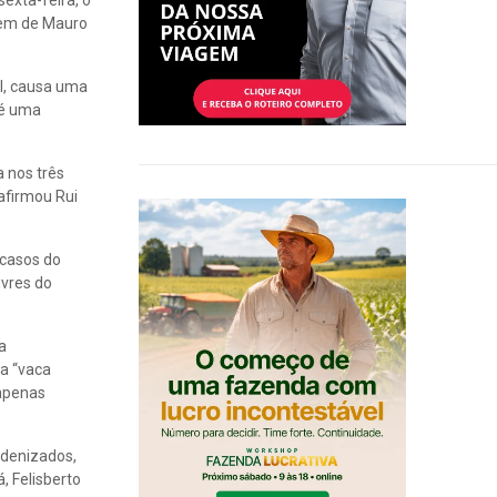
exta-feira, o
agem de Mauro
ul, causa uma
 é uma
 nos três
afirmou Rui
 casos do
ivres do
a
 a “vaca
 apenas
ndenizados,
, Felisberto