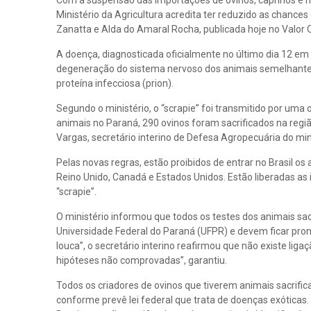
Com a suspensão das importações de ovinos, caprinos e ma
Ministério da Agricultura acredita ter reduzido as chance
Zanatta e Alda do Amaral Rocha, publicada hoje no Valor O
A doença, diagnosticada oficialmente no último dia 12 e
degeneração do sistema nervoso dos animais semelhante à
proteína infecciosa (prion).
Segundo o ministério, o “scrapie” foi transmitido por um
animais no Paraná, 290 ovinos foram sacrificados na regi
Vargas, secretário interino de Defesa Agropecuária do mini
Pelas novas regras, estão proibidos de entrar no Brasil o
Reino Unido, Canadá e Estados Unidos. Estão liberadas as 
“scrapie”.
O ministério informou que todos os testes dos animais sac
Universidade Federal do Paraná (UFPR) e devem ficar pron
louca”, o secretário interino reafirmou que não existe li
hipóteses não comprovadas”, garantiu.
Todos os criadores de ovinos que tiverem animais sacrifi
conforme prevê lei federal que trata de doenças exóticas