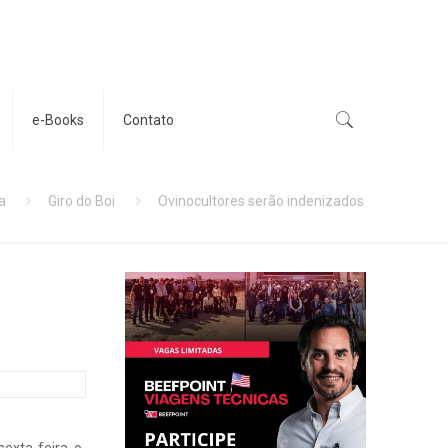
e-Books
Contato
a
Giro do Boi
Ovinocultores serão indenizados