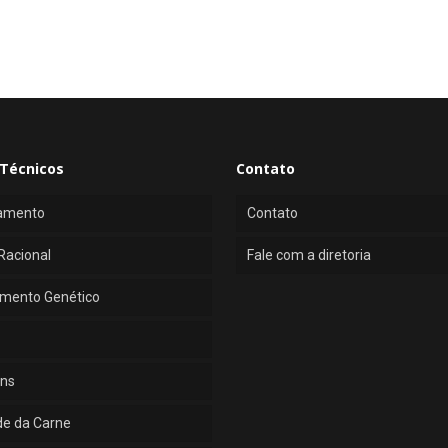
Técnicos
Contato
amento
Contato
Racional
Fale com a diretoria
mento Genético
ns
de da Carne