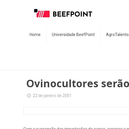
Home
Universidade BeefPoint
AgroTalento
Ovinocultores serã
22 de janeiro de 2001