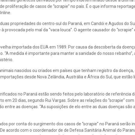
teriais genéticos derivados por tempo indeterminado desde a última s
s de proliferação de casos de “scrapie” no país. É o que informa report
nline.
m duas propriedades do centro-sul do Paraná, em Candói e Agudos do S
 provocada pelo mal da “vaca louca”. O agente causador do “scrapie”
a ovelha importada dos EUA em 1989. Por causa da descoberta da doença
ão. “A medida é importante para manter a sanidade do nosso rebanho”, 
stério.
s animais nascidos ou criados em países que tenham registro da doença,
importações desde Nova Zelândia, Austrália e África do Sul, que estão l
rificados no Paraná estão sendo feitos pelo laboratório de referência d
to em 20 dias, segundo Rui Vargas. Sobre as relações do “scrapie” com
gação entre as doenças. “As suposições de elo entre as duas doenças são
cados por conta do surgimento dos casos de “scrapie” no Paraná serão i
. De acordo com o coordenador de de Defesa Sanitária Animal do Paraná