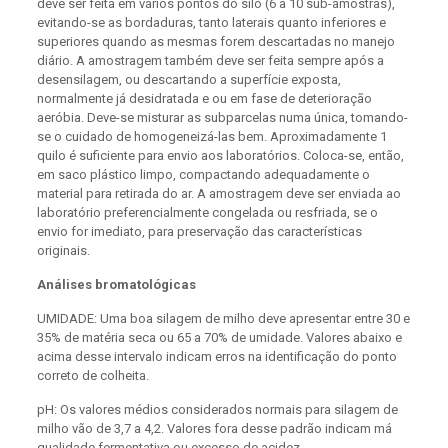
deve ser feita em vários pontos do silo (6 a 10 sub-amostras),
evitando-se as bordaduras, tanto laterais quanto inferiores e
superiores quando as mesmas forem descartadas no manejo
diário. A amostragem também deve ser feita sempre após a
desensilagem, ou descartando a superfície exposta,
normalmente já desidratada e ou em fase de deterioração
aeróbia. Deve-se misturar as subparcelas numa única, tomando-
se o cuidado de homogeneizá-las bem. Aproximadamente 1
quilo é suficiente para envio aos laboratórios. Coloca-se, então,
em saco plástico limpo, compactando adequadamente o
material para retirada do ar. A amostragem deve ser enviada ao
laboratório preferencialmente congelada ou resfriada, se o
envio for imediato, para preservação das características
originais.
Análises bromatológicas
UMIDADE: Uma boa silagem de milho deve apresentar entre 30 e
35% de matéria seca ou 65 a 70% de umidade. Valores abaixo e
acima desse intervalo indicam erros na identificação do ponto
correto de colheita.
pH: Os valores médios considerados normais para silagem de
milho vão de 3,7 a 4,2. Valores fora desse padrão indicam má
qualidade fermentativa ou excesso de acidez.