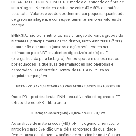
FIBRA EM DETERGENTE NEUTRO: mede a quantidade de fibra de
uma silagem. Normalmente situa-se entre 40 e 50% da matéria
seca total. Valores elevados podem indicar pequena quantidade
de grãos na silagem, e consequentemente menores valores de
energia.
ENERGIA: não é um nutriente, mas a função de vários grupos de
nutrientes, principalmente carboidratos, tanto estruturais (fibra)
quanto não estruturais (amidos e açúcares). Podem ser
estimados pelo NDT (nutrientes digestíveis totais) ou EL l
(energia líquida para lactação). Ambos podem ser estimados
por equações, já que suas determinações são onerosas e
demoradas. O Laboratório Central da NUTRON utiliza as
seguintes equações:
NDT% = -21,94 + 1,054* %PB + 0,9736 * %ENN + 3,002* %EE + 0,459* % FB
Onde: PB = proteína bruta, ENN = extrativo não nitrogenado, EE =
extrato etéreo e FB = fibra bruta.
EL lactação (Mcal/kg MS) = 0,0245 * %NDT – 0,12M
As análises de matéria seca (MS), pH, nitrogênio amoniacal e
nitrogênio insolúvel dão uma idéia apropriada da qualidade
fermentativa da silagem. A análise de proteína bruta (PB), FDN,