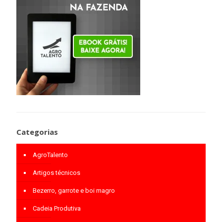
Categorias
AgroTalento
Artigos técnicos
Bezerro, garrote e boi magro
Cadeia Produtiva