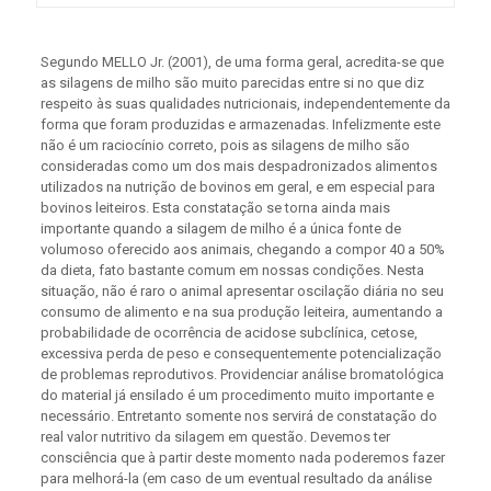
Segundo MELLO Jr. (2001), de uma forma geral, acredita-se que
as silagens de milho são muito parecidas entre si no que diz
respeito às suas qualidades nutricionais, independentemente da
forma que foram produzidas e armazenadas. Infelizmente este
não é um raciocínio correto, pois as silagens de milho são
consideradas como um dos mais despadronizados alimentos
utilizados na nutrição de bovinos em geral, e em especial para
bovinos leiteiros. Esta constatação se torna ainda mais
importante quando a silagem de milho é a única fonte de
volumoso oferecido aos animais, chegando a compor 40 a 50%
da dieta, fato bastante comum em nossas condições. Nesta
situação, não é raro o animal apresentar oscilação diária no seu
consumo de alimento e na sua produção leiteira, aumentando a
probabilidade de ocorrência de acidose subclínica, cetose,
excessiva perda de peso e consequentemente potencialização
de problemas reprodutivos. Providenciar análise bromatológica
do material já ensilado é um procedimento muito importante e
necessário. Entretanto somente nos servirá de constatação do
real valor nutritivo da silagem em questão. Devemos ter
consciência que à partir deste momento nada poderemos fazer
para melhorá-la (em caso de um eventual resultado da análise