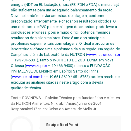
energia (NDT ou EL lactação), fibra (FB, FDN e FDA) e minerais já
são suficientes para um adequado balanceamento da ração.
Deve-se também enviar amostras de silagem, conforme
preconizado anteriormente, e checar os resultados obtidos. O
uso de tubos de PVC para ensilagem de amostras pode levar a
conclusões errôneas, pois é muito difícil obter os mesmos
resultados dos silos maiores. Esse é um dos principais
problemas experimentais com silagens. O ideal é procurar os
laboratórios idôneos mais próximos da sua região. Na região de
Campinas, além do Laboratório da NUTRON (
www.nutron.com.br
– 19 3781-6001), tanto o INSTITUTO DE ZOOTECNIA em Nova
Odessa (
www.izsp.br
– 19 466-9400) quanto a FUNDAÇÃO
PINHALENSE DE ENSINO em Espírito Santo do Pinhal
(
www.creupi.com.br
– 19 651-3629 / 651-5752) podem receber e
executar as análises citadas neste artigo com a devida
qualidade técnica.
Fonte: BOVINEWS – Boletim Técnico para funcionários e clientes
da NUTRON Alimentos. N. 7, abril/maio/junho de 2001.
Responsável Técnico: Celso do Amaral de Mello Jr.
Equipe BeefPoint