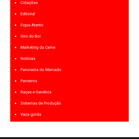
Cotações
Editorial
Fique Atento
Giro do Boi
Marketing da Carne
Notícias
Panorama do Mercado
Parceiros
Raças e Genética
Sistemas de Produção
Vaca gorda