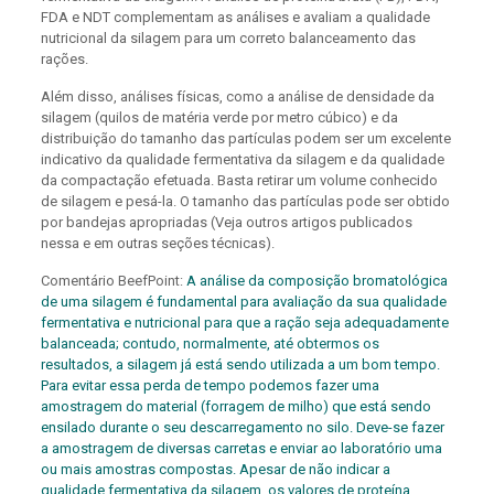
FDA e NDT complementam as análises e avaliam a qualidade
nutricional da silagem para um correto balanceamento das
rações.
Além disso, análises físicas, como a análise de densidade da
silagem (quilos de matéria verde por metro cúbico) e da
distribuição do tamanho das partículas podem ser um excelente
indicativo da qualidade fermentativa da silagem e da qualidade
da compactação efetuada. Basta retirar um volume conhecido
de silagem e pesá-la. O tamanho das partículas pode ser obtido
por bandejas apropriadas (Veja outros artigos publicados
nessa e em outras seções técnicas).
Comentário BeefPoint:
A análise da composição bromatológica
de uma silagem é fundamental para avaliação da sua qualidade
fermentativa e nutricional para que a ração seja adequadamente
balanceada; contudo, normalmente, até obtermos os
resultados, a silagem já está sendo utilizada a um bom tempo.
Para evitar essa perda de tempo podemos fazer uma
amostragem do material (forragem de milho) que está sendo
ensilado durante o seu descarregamento no silo. Deve-se fazer
a amostragem de diversas carretas e enviar ao laboratório uma
ou mais amostras compostas. Apesar de não indicar a
qualidade fermentativa da silagem, os valores de proteína,