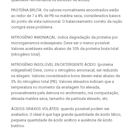
PROTEÍNA BRUTA: Os valores normalmente encontrados estão
ao redor de 7 a 8% de PB na matéria seca, considerados baixos
do ponto de vista nutricional. O balanceamento correto da ração
corrigirá esse problema.
NITROGÊNIO AMONIACAL: indica degradação da proteína por
microrganismos indesejáveis. Deve ser o menor possível.
Valores aceitáveis estão abaixo de 10% da proteína bruta total
(nitrogênio total).
NITROGÊNIO INSOLÚVEL EN DETERGENTE ÁCIDO: (proteína
indigestível) Deve, como o nitrogênio amoniacal, ser reduzido
na silagem. Valores considerados bons devem estar abaixo de
5% do nitrogênio total (PB). Valores elevados indicam que a
temperatura no momento da ensilagem foi elevada,
provavelmente pela demora no enchimento, má compactação,
elevada matéria seca, tamanho de partícula elevado, etc.
ÁCIDOS GRAXOS VOLÁTEIS: quando possível podem ser
avaliados. O ideal é que haja grande quantidade de ácido lático,
pequena quantidade de ácido acético e ausência de ácido
butírico.