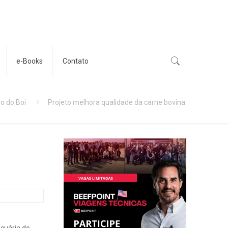
e-Books
Contato
ro do Boi
Projeto melhora qualidade da carne bovina