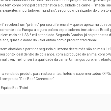
ojeto Red Connection, um dos mais inovadores programas de genética p
ue têm como principal característica a qualidade da carne – “macia, s
 exigentes importadores mundiais”, segundo o idealizador do projeto 
n”, receberá um “prêmio” por seu diferencial – que se aproxima do rece
ualmente pela Europa a alguns países exportadores, inclusive ao Brasil,
 valem mais de US$ 6 mil a tonelada. Segundo Batalha, já há propostas 
elada, quase o dobro do valor obtido com o produto tradicional.
erem abatidos a partir da segunda quinzena deste mês são animais 1/
seu ponto ideal dentro de dois anos, com a produção do animal com 5/
mal tiver, melhor será a qualidade da carne. Um angus puro, entretanto
m a venda do produto para restaurantes, hotéis e supermercados. O Pão
l compra da “Red Beef Connection”.
r Equipe BeefPoint