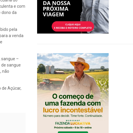
ecuária do
uculenta e com
e dono da
bido pela
 para a venda
de
2 sangue –
8 de sangue
, não
 de Açúcar,