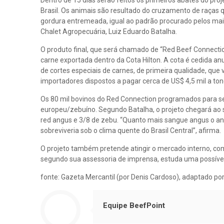
Dentro de 15 dias serão feitos os primeiros abates do pr
Brasil. Os animais são resultado do cruzamento de raças q
gordura entremeada, igual ao padrão procurado pelos mais
Chalet Agropecuária, Luiz Eduardo Batalha.
O produto final, que será chamado de “Red Beef Connectio
carne exportada dentro da Cota Hilton. A cota é cedida an
de cortes especiais de carnes, de primeira qualidade, que
importadores dispostos a pagar cerca de US$ 4,5 mil a ton
Os 80 mil bovinos do Red Connection programados para s
europeu/zebuíno. Segundo Batalha, o projeto chegará ao 
red angus e 3/8 de zebu. “Quanto mais sangue angus o ani
sobreviveria sob o clima quente do Brasil Central”, afirma.
O projeto também pretende atingir o mercado interno, co
segundo sua assessoria de imprensa, estuda uma possíve
fonte: Gazeta Mercantil (por Denis Cardoso), adaptado po
Equipe BeefPoint