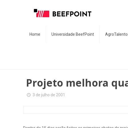
Home
Universidade BeefPoint
AgroTalento
Projeto melhora qu
3 de julho de 2001