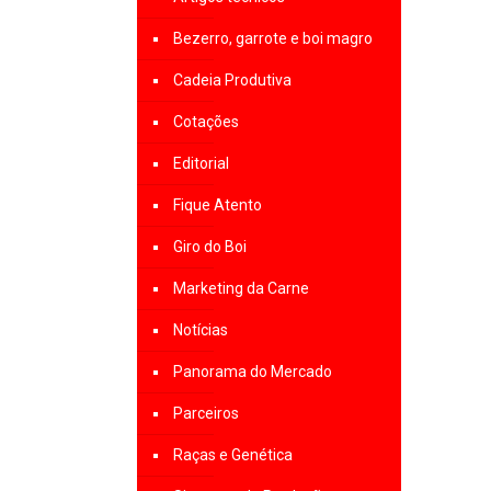
Bezerro, garrote e boi magro
Cadeia Produtiva
Cotações
Editorial
Fique Atento
Giro do Boi
Marketing da Carne
Notícias
Panorama do Mercado
Parceiros
Raças e Genética