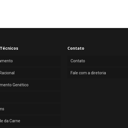
Técnicos
Contato
amento
Contato
Racional
Fale com a diretoria
mento Genético
ns
de da Carne