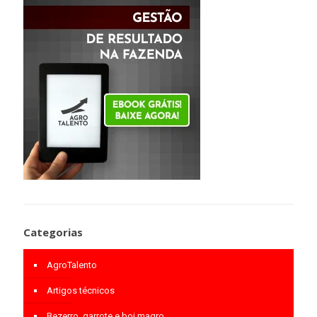
Categorias
AgroTalento
Artigos técnicos
Bezerro, garrote e boi magro