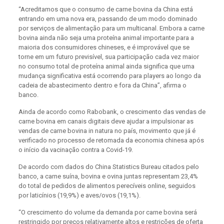
“Acreditamos que o consumo de carne bovina da China está
entrando em uma nova era, passando de um modo dominado
por serviços de alimentação para um multicanal. Embora a carne
bovina ainda não seja uma proteína animal importante para a
maioria dos consumidores chineses, e é improvável que se
torne em um futuro previsível, sua participação cada vez maior
no consumo total de proteína animal ainda significa que uma
mudança significativa está ocorrendo para players ao longo da
cadeia de abastecimento dentro e fora da China”, afirma o
banco.
Ainda de acordo como Rabobank, o crescimento das vendas de
carne bovina em canais digitais deve ajudar a impulsionar as
vendas de carne bovina in natura no país, movimento que já é
verificado no processo de retomada da economia chinesa após
o início da vacinação contra a Covid-19.
De acordo com dados do China Statistics Bureau citados pelo
banco, a carne suína, bovina e ovina juntas representam 23,4%
do total de pedidos de alimentos perecíveis online, seguidos
por laticínios (19,9%) e aves/ovos (19,1%).
“O crescimento do volume da demanda por carne bovina será
restringido por preços relativamente altos e restrições de oferta