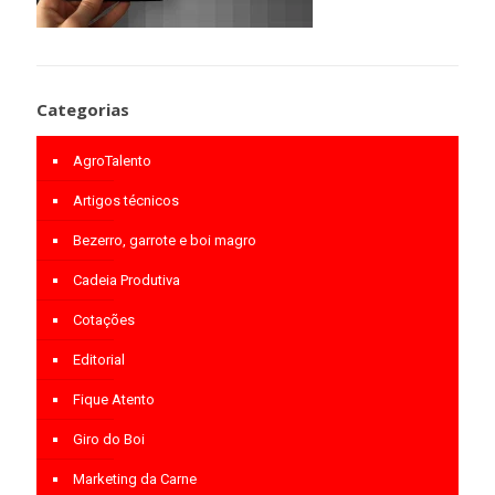
Categorias
AgroTalento
Artigos técnicos
Bezerro, garrote e boi magro
Cadeia Produtiva
Cotações
Editorial
Fique Atento
Giro do Boi
Marketing da Carne