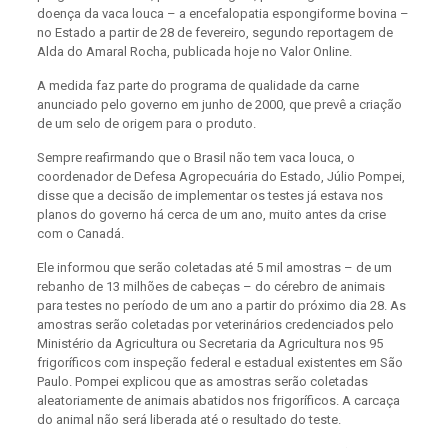
doença da vaca louca – a encefalopatia espongiforme bovina –
no Estado a partir de 28 de fevereiro, segundo reportagem de
Alda do Amaral Rocha, publicada hoje no Valor Online.
A medida faz parte do programa de qualidade da carne
anunciado pelo governo em junho de 2000, que prevê a criação
de um selo de origem para o produto.
Sempre reafirmando que o Brasil não tem vaca louca, o
coordenador de Defesa Agropecuária do Estado, Júlio Pompei,
disse que a decisão de implementar os testes já estava nos
planos do governo há cerca de um ano, muito antes da crise
com o Canadá.
Ele informou que serão coletadas até 5 mil amostras – de um
rebanho de 13 milhões de cabeças – do cérebro de animais
para testes no período de um ano a partir do próximo dia 28. As
amostras serão coletadas por veterinários credenciados pelo
Ministério da Agricultura ou Secretaria da Agricultura nos 95
frigoríficos com inspeção federal e estadual existentes em São
Paulo. Pompei explicou que as amostras serão coletadas
aleatoriamente de animais abatidos nos frigoríficos. A carcaça
do animal não será liberada até o resultado do teste.