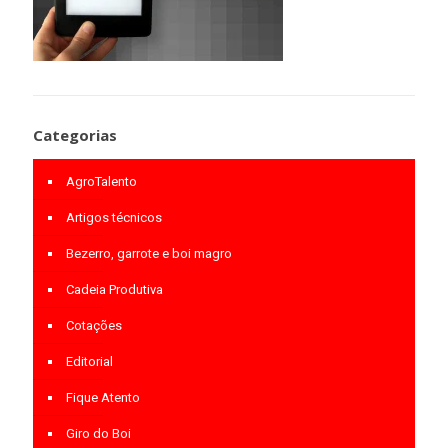
Categorias
AgroTalento
Artigos técnicos
Bezerro, garrote e boi magro
Cadeia Produtiva
Cotações
Editorial
Fique Atento
Giro do Boi