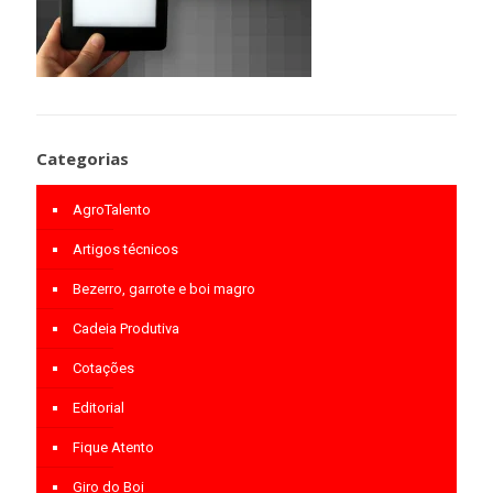
Categorias
AgroTalento
Artigos técnicos
Bezerro, garrote e boi magro
Cadeia Produtiva
Cotações
Editorial
Fique Atento
Giro do Boi