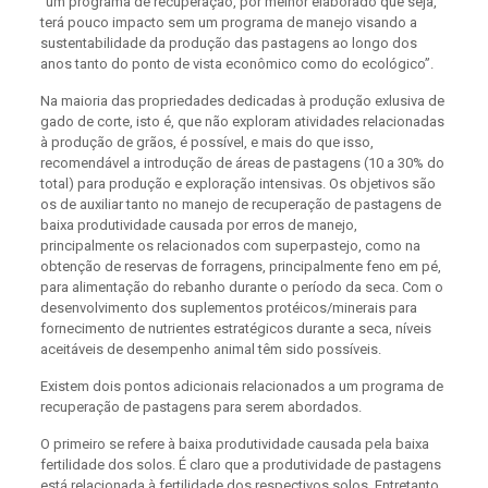
“um programa de recuperação, por melhor elaborado que seja,
terá pouco impacto sem um programa de manejo visando a
sustentabilidade da produção das pastagens ao longo dos
anos tanto do ponto de vista econômico como do ecológico”.
Na maioria das propriedades dedicadas à produção exlusiva de
gado de corte, isto é, que não exploram atividades relacionadas
à produção de grãos, é possível, e mais do que isso,
recomendável a introdução de áreas de pastagens (10 a 30% do
total) para produção e exploração intensivas. Os objetivos são
os de auxiliar tanto no manejo de recuperação de pastagens de
baixa produtividade causada por erros de manejo,
principalmente os relacionados com superpastejo, como na
obtenção de reservas de forragens, principalmente feno em pé,
para alimentação do rebanho durante o período da seca. Com o
desenvolvimento dos suplementos protéicos/minerais para
fornecimento de nutrientes estratégicos durante a seca, níveis
aceitáveis de desempenho animal têm sido possíveis.
Existem dois pontos adicionais relacionados a um programa de
recuperação de pastagens para serem abordados.
O primeiro se refere à baixa produtividade causada pela baixa
fertilidade dos solos. É claro que a produtividade de pastagens
está relacionada à fertilidade dos respectivos solos. Entretanto,